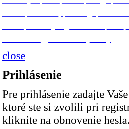
Adobe
Photoshop
InDesign
Illustrato
IT bezpečnosť
programovanie
VBA
databázové
a
serverové systémy
close
Prihlásenie
Pre prihlásenie zadajte Vaš
ktoré ste si zvolili pri regis
kliknite na obnovenie hesla