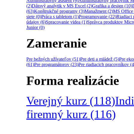
Administratívny asistent (9)
Administratívny pracovník M
(2)
Dátový analytik v MS Excel (2)
Grafika a design (10)
(63)
Konštrukčné programy (3)
Manažment (2)
MS Office 
siete (0)
Práca s tabletom (1)
Programovanie (22)
Riadiaci 
údajov (6)
Spracovanie videa (1)
Správca produktov Micro
Junior (0)
Zameranie
Pre bežných užívateľov (51)
Pre deti a mládež (5)
Pre ek
(61)
Pre programátorov (23)
Pre riadiacich pracovníkov (4
Forma realizácie
Verejný kurz (118)
Ind
firemný kurz (116)