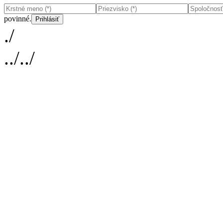
povinné.
./
../../