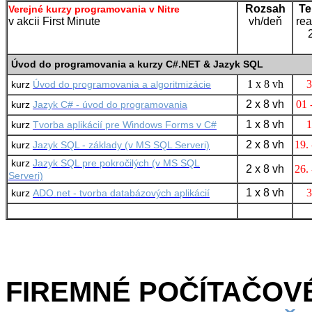
Rozsah
Te
Verejné kurzy programovania v Nitre
v akcii First Minute
vh/deň
rea
Úvod do programovania a kurzy C#.NET & Jazyk SQL
1 x 8 vh
3
kurz
Úvod do programovania a algoritmizácie
2 x 8 vh
01 
kurz
Jazyk C# - úvod do programovania
1 x 8 vh
1
kurz
Tvorba aplikácií pre Windows Forms v C#
2 x 8 vh
19. 
kurz
Jazyk SQL - základy (v MS SQL Serveri)
kurz
Jazyk SQL pre pokročilých (v MS SQL
2 x 8 vh
26. 
Serveri)
1 x 8 vh
3
kurz
ADO.net - tvorba databázových aplikácií
FIREMNÉ POČÍTAČOV