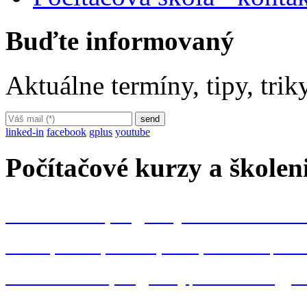
Buďte informovaný
Aktuálne termíny, tipy, tri
linked-in
facebook
gplus
youtube
Počítačové kurzy a školen
kancelárske programy Microsoft Off
Word
Excel
Powerpoint
Outlook
Acc
konštrukčné programy
AutoCAD
gra
MS Project
Visio
Oracle
Google
Win