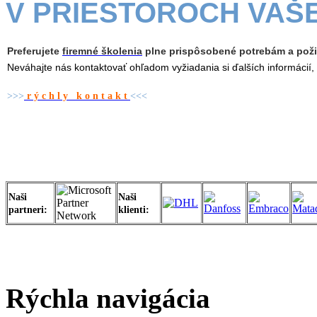
V PRIESTOROCH VAŠ
Preferujete
firemné školenia
plne prispôsobené potrebám a
pož
Neváhajte nás kontaktovať ohľadom vyžiadania si ďalších informácií
>>>
r ý c h l y k o n t a k t
<<<
Naši
Naši
partneri:
klienti:
Rýchla navigácia