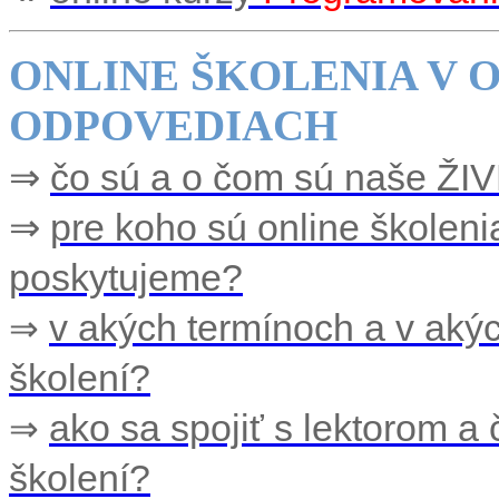
ONLINE ŠKOLENIA
V 
ODPOVEDIACH
⇒
čo sú a o čom sú naše ŽIV
⇒
pre koho sú online školeni
poskytujeme?
v akých termínoch a v aký
⇒
školení?
ako sa spojiť s lektorom a
⇒
školení?