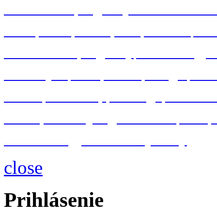
kancelárske programy Microsoft Off
Word
Excel
Powerpoint
Outlook
Acc
konštrukčné programy
AutoCAD
gra
MS Project
Visio
Oracle
Google
Win
Adobe
Photoshop
InDesign
Illustrato
IT bezpečnosť
programovanie
VBA
databázové
a
serverové systémy
close
Prihlásenie