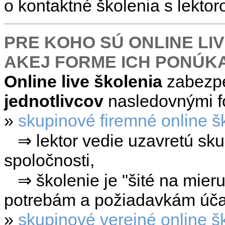
o kontaktné školenia s lekto
PRE KOHO SÚ ONLINE LI
AKEJ FORME ICH PONÚK
Online live školenia
zabezp
jednotlivcov
nasledovnými f
»
skupinové firemné online š
⇒ lektor vedie uzavretú sk
spoločnosti,
⇒ školenie je "šité na mieru
potrebám a požiadavkám účas
»
skupinové verejné online š