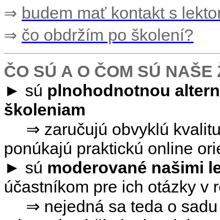
budem mať kontakt s lekt
⇒
čo obdržím po školení?
⇒
ČO SÚ A O ČOM SÚ NAŠE 
►
sú
plnohodnotnou altern
školeniam
⇒
zaručujú obvyklú kvali
ponúkajú praktickú online ori
►
sú
moderované našimi l
účastníkom pre ich otázky v 
⇒
nejedná sa teda o sadu 