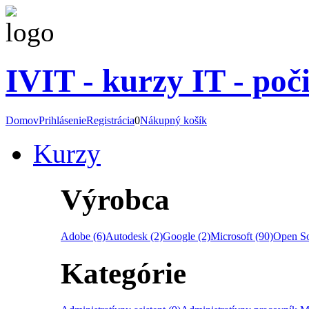
IVIT - kurzy IT - poč
Domov
Prihlásenie
Registrácia
0
Nákupný košík
Kurzy
Výrobca
Adobe (6)
Autodesk (2)
Google (2)
Microsoft (90)
Open So
Kategórie