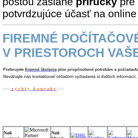
poštou zaslané
príručky
pre
potvrdzujúce účasť na online
FIREMNÉ POČÍTAČOV
V PRIESTOROCH VAŠ
Preferujete
firemné školenia
plne prispôsobené potrebám a
požiadavk
Neváhajte nás kontaktovať ohľadom vyžiadania si ďalších informácií
>>>
r ý c h l y k o n t a k t
<<<
Naši
Naši