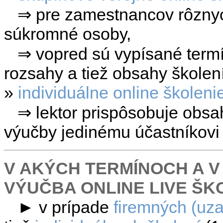
⇒
pre zamestnancov rôznyc
súkromné osoby,
⇒ vopred sú vypísané termí
rozsahy a tiež obsahy školení
»
individuálne online školeni
⇒ lektor prispôsobuje obsah,
výučby jedinému účastníkovi 
V AKÝCH TERMÍNOCH A V
VÝUČBA ONLINE LIVE ŠK
►
v prípade
firemných (uz