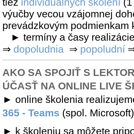
tiež
individuálnych školení
(1
výučby vecou vzájomnej doho
prevádzkovým podmienkam kl
►
termíny a časy realizáci
⇒
dopoludnia
⇒
popoludní
AKO SA SPOJIŤ S LEKTO
ÚČASŤ NA ONLINE LIVE 
►
online školenia realizujem
365 - Teams
(spol. Microsoft)
►
k školeniu sa môžete pripo