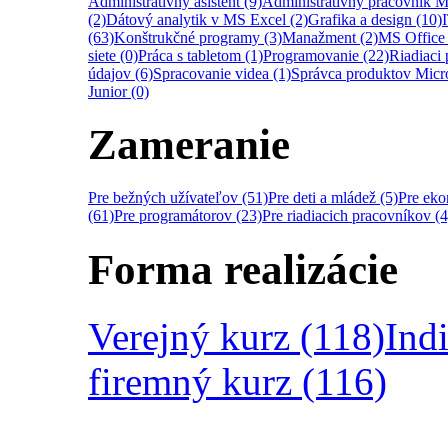
Administratívny asistent (9)
Administratívny pracovník M
(2)
Dátový analytik v MS Excel (2)
Grafika a design (10)
(63)
Konštrukčné programy (3)
Manažment (2)
MS Office 
siete (0)
Práca s tabletom (1)
Programovanie (22)
Riadiaci 
údajov (6)
Spracovanie videa (1)
Správca produktov Micro
Junior (0)
Zameranie
Pre bežných užívateľov (51)
Pre deti a mládež (5)
Pre ek
(61)
Pre programátorov (23)
Pre riadiacich pracovníkov (4
Forma realizácie
Verejný kurz (118)
Ind
firemný kurz (116)