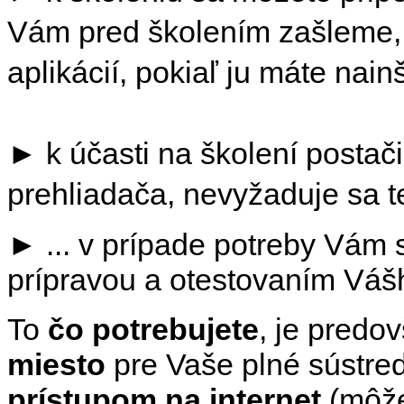
Vám pred školením zašleme, 
aplikácií, pokiaľ ju máte nai
►
k účasti na školení postač
prehliadača, nevyžaduje sa te
► ... v prípade potreby Vám
prípravou a otestovaním Vášh
To
čo potrebujete
, je pred
miesto
pre Vaše plné sústre
prístupom na internet
(môže