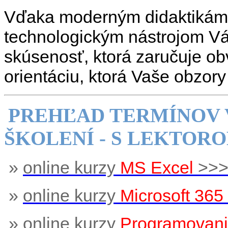
Vďaka moderným didaktikám
technologickým nástrojom V
skúsenosť, ktorá zaručuje obv
orientáciu, ktorá Vaše obzory 
PREHĽAD TERMÍNOV 
ŠKOLENÍ - S LEKTOR
»
online kurzy
MS Excel
>>
»
online kurzy
Microsoft 365
»
online kurzy
Programovan