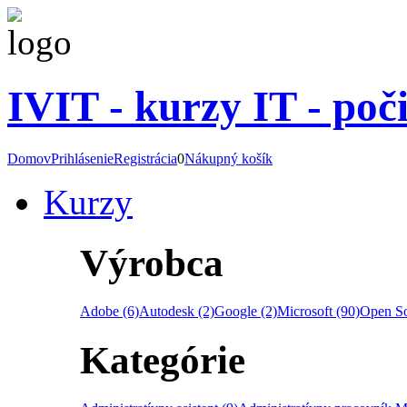
IVIT - kurzy IT - poč
Domov
Prihlásenie
Registrácia
0
Nákupný košík
Kurzy
Výrobca
Adobe (6)
Autodesk (2)
Google (2)
Microsoft (90)
Open So
Kategórie