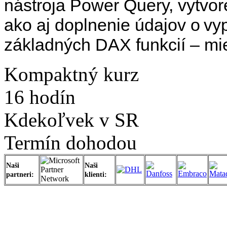
nástroja Power Query, vytvo
ako aj doplnenie údajov o v
základných DAX funkcií – mie
Kompaktný kurz
16 hodín
Kdekoľvek v SR
Termín dohodou
Naši
Naši
partneri:
klienti: