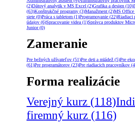
Administratívny asistent (9)
Administratívny pracovník M
(2)
Dátový analytik v MS Excel (2)
Grafika a design (10)
(63)
Konštrukčné programy (3)
Manažment (2)
MS Office 
siete (0)
Práca s tabletom (1)
Programovanie (22)
Riadiaci 
údajov (6)
Spracovanie videa (1)
Správca produktov Micro
Junior (0)
Zameranie
Pre bežných užívateľov (51)
Pre deti a mládež (5)
Pre ek
(61)
Pre programátorov (23)
Pre riadiacich pracovníkov (4
Forma realizácie
Verejný kurz (118)
Ind
firemný kurz (116)