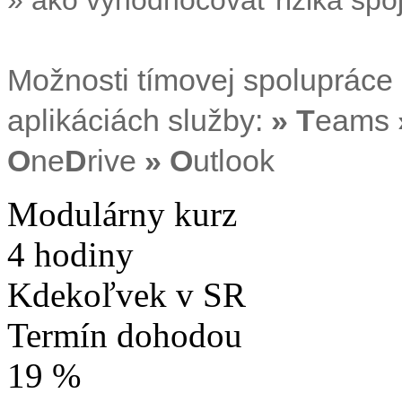
Možnosti tímovej spolupráce
aplikáciách služby:
»
T
eams
O
ne
D
rive
»
O
utlook
Modulárny kurz
4 hodiny
Kdekoľvek v SR
Termín dohodou
19 %