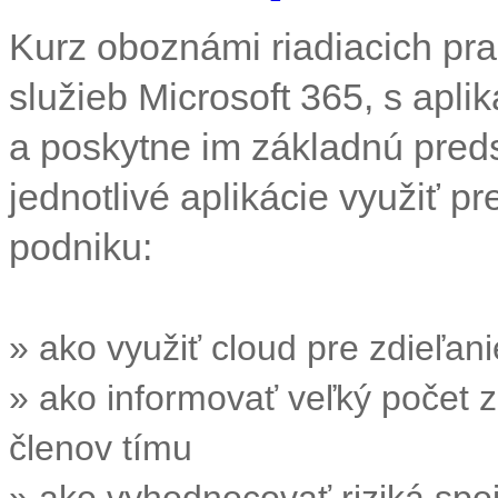
Kurz oboznámi riadiacich pr
služieb Microsoft 365, s apli
a poskytne im základnú preds
jednotlivé aplikácie využiť p
podniku:
» ako využiť cloud pre zdieľan
» ako informovať veľký počet
členov tímu
» ako vyhodnocovať riziká spo