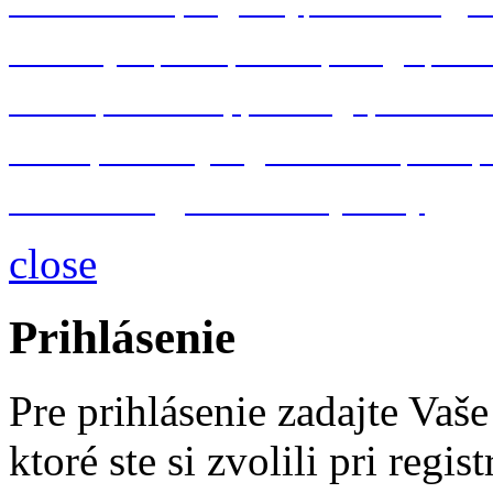
konštrukčné programy
AutoCAD
gra
MS Project
Visio
Oracle
Google
Win
Adobe
Photoshop
InDesign
Illustrato
IT bezpečnosť
programovanie
VBA
databázové
a
serverové systémy
close
Prihlásenie
Pre prihlásenie zadajte Vaš
ktoré ste si zvolili pri regis