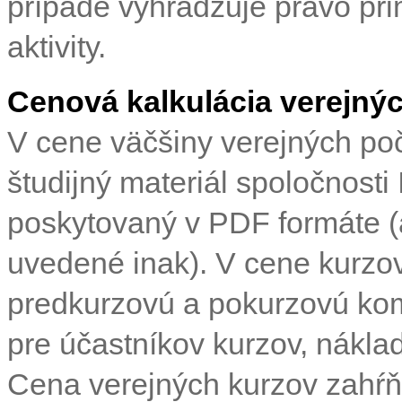
prípade vyhradzuje právo pri
aktivity.
Cenová kalkulácia verejný
V cene väčšiny verejných poč
študijný materiál spoločnosti 
poskytovaný v PDF formáte (a
uvedené inak). V cene kurzov
predkurzovú a pokurzovú kom
pre účastníkov kurzov, náklad
Cena verejných kurzov zahŕň