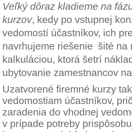
Veľký dôraz kladieme na fázu
kurzov
, kedy po vstupnej kon
vedomostí účastníkov, ich pre
navrhujeme riešenie šité na 
kalkuláciou, ktorá šetrí nákl
ubytovanie zamestnancov naš
Uzatvorené firemné kurzy ta
vedomostiam účastníkov, pri
zaradenia do vhodnej vedomo
v prípade potreby prispôso