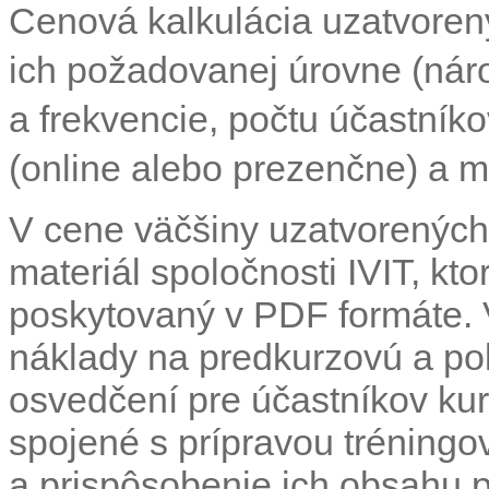
Cenová kalkulácia uzatvoren
ich požadovanej úrovne (nár
a frekvencie, počtu účastník
(online alebo prezenčne) a mi
V cene väčšiny uzatvorených 
materiál spoločnosti IVIT, kto
poskytovaný v PDF formáte. V
náklady na predkurzovú a po
osvedčení pre účastníkov kur
spojené s prípravou tréningo
a prispôsobenie ich obsahu 