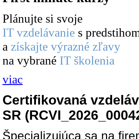
Plánujte si svoje
IT vzdelávanie
s predstiho
a
získajte výrazné zľavy
na vybrané
IT školenia
viac
Certifikovaná vzdelá
SR (RCVI_2026_0004
Špecializujúca sa na fir