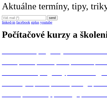
Aktuálne termíny, tipy, tri
linked-in
facebook
gplus
youtube
Počítačové kurzy a školen
kancelárske programy Microsoft Off
Word
Excel
Powerpoint
Outlook
Acc
konštrukčné programy
AutoCAD
gra
MS Project
Visio
Oracle
Google
Win
Adobe
Photoshop
InDesign
Illustrato
IT bezpečnosť
programovanie
VBA