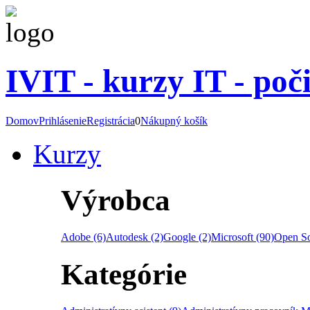
IVIT - kurzy IT - poč
Domov
Prihlásenie
Registrácia
0
Nákupný košík
Kurzy
Výrobca
Adobe (6)
Autodesk (2)
Google (2)
Microsoft (90)
Open So
Kategórie