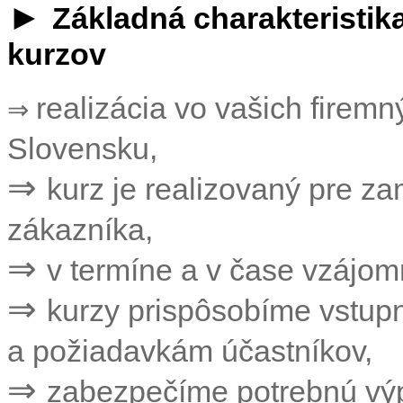
►
Základná charakteristik
kurzov
realizácia vo vašich firem
⇒
Slovensku,
⇒
kurz je realizovaný pre 
zákazníka,
⇒
v termíne a v čase vzájo
⇒
kurzy prispôsobíme vstu
a požiadavkám účastníkov,
⇒
zabezpečíme potrebnú výp