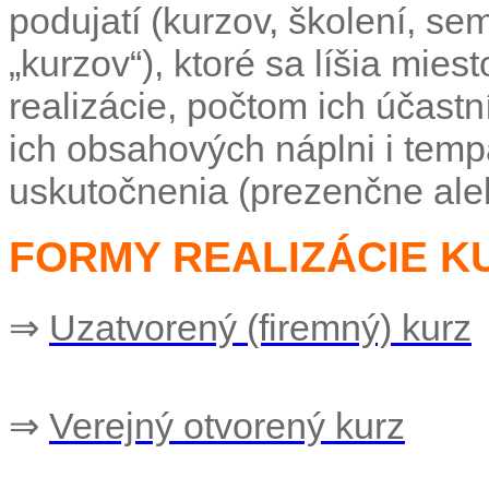
podujatí (kurzov, školení, sem
„kurzov“), ktoré sa líšia mie
realizácie, počtom ich účast
ich obsahových náplni i temp
uskutočnenia (prezenčne aleb
FORMY REALIZÁCIE K
⇒
Uzatvorený (firemný) kurz
⇒
Verejný otvorený kurz