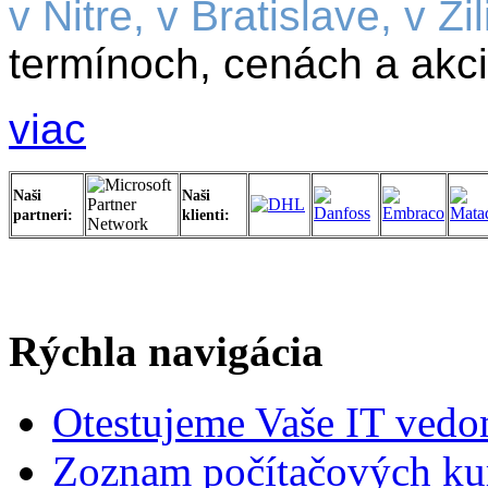
v Nitre, v Bratislave,
v Ži
termínoch,
cenách a akc
viac
Naši
Naši
partneri:
klienti:
Rýchla navigácia
Otestujeme Vaše IT vedo
Zoznam počítačových ku