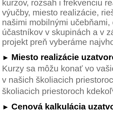
kurzov, rozsah i frekvenciu r
výučby, miesto realizácie, r
našimi mobilnými učebňami, 
účastníkov v skupinách a v z
projekt preň vyberáme najvho
Miesto realizácie uzatvo
►
Kurzy sa môžu konať vo vaši
v našich školiacich priestoro
školiacich priestoroch kdeko
Cenová kalkulácia uzatv
►