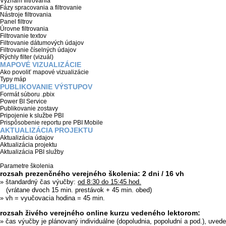
Význam filtrovania
Fázy spracovania a filtrovanie
Nástroje filtrovania
Panel filtrov
Úrovne filtrovania
Filtrovanie textov
Filtrovanie dátumových údajov
Filtrovanie číselných údajov
Rýchly filter (vizuál)
MAPOVÉ VIZUALIZÁCIE
Ako povoliť mapové vizualizácie
Typy máp
PUBLIKOVANIE VÝSTUPOV
Formát súboru .pbix
Power BI Service
Publikovanie zostavy
Pripojenie k službe PBI
Prispôsobenie reportu pre PBI Mobile
AKTUALIZÁCIA PROJEKTU
Aktualizácia údajov
Aktualizácia projektu
Aktualizácia PBI služby
Parametre školenia
rozsah prezenčného verejného školenia: 2 dni / 16 vh
» štandardný čas výučby:
od 8:30 do 15:45 hod.
(vrátane dvoch 15 min. prestávok + 45 min. obed)
» vh = vyučovacia hodina = 45 min.
rozsah živého verejného online kurzu vedeného lektorom:
» čas výučby je plánovaný individuálne (dopoludnia, popoludní a pod.), uved