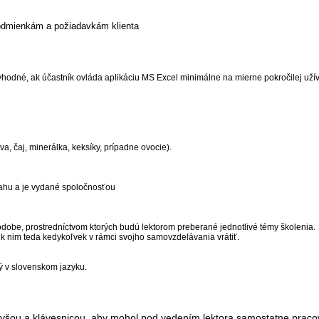
podmienkám a požiadavkám klienta
hodné, ak účastník ovláda aplikáciu MS Excel minimálne na mierne pokročilej užív
a, čaj, minerálka, keksíky, prípadne ovocie).
sahu a je vydané spoločnosťou
podobe, prostredníctvom ktorých budú lektorom preberané jednotlivé témy školenia.
 k nim teda kedykoľvek v rámci svojho samovzdelávania vrátiť.
ný v slovenskom jazyku.
yšou a klávesnicou, aby mohol pod vedením lektora samostatne praco