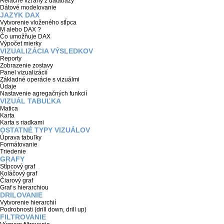
Relačné vzťahy z databázy
Dátové modelovanie
JAZYK DAX
Vytvorenie vloženého stĺpca
M alebo DAX ?
Čo umožňuje DAX
Výpočet mierky
VIZUALIZÁCIA VÝSLEDKOV
Reporty
Zobrazenie zostavy
Panel vizualizácií
Základné operácie s vizuálmi
Údaje
Nastavenie agregačných funkcií
VIZUÁL TABUĽKA
Matica
Karta
Karta s riadkami
OSTATNÉ TYPY VIZUÁLOV
Úprava tabuľky
Formátovanie
Triedenie
GRAFY
Stĺpcový graf
Koláčový graf
Čiarový graf
Graf s hierarchiou
DRILOVANIE
Vytvorenie hierarchií
Podrobnosti (drill down, drill up)
FILTROVANIE