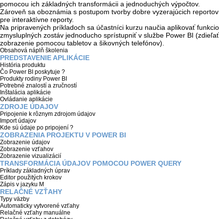
pomocou ich základných transformácii a jednoduchých výpočtov.
Zároveň sa oboznámia s postupom tvorby dobre vyzerajúcich reportov z a
pre interaktívne reporty.
Na pripravených príkladoch sa účastníci kurzu naučia aplikovať funkcion
zmysluplných zostáv jednoducho sprístupniť v službe Power BI (zdieľať
zobrazenie pomocou tabletov a šikovných telefónov).
Obsahová náplň školenia
PREDSTAVENIE APLIKÁCIE
História produktu
Čo Power BI poskytuje ?
Produkty rodiny Power BI
Potrebné znalostí a zručností
Inštalácia aplikácie
Ovládanie aplikácie
ZDROJE ÚDAJOV
Pripojenie k rôznym zdrojom údajov
Import údajov
Kde sú údaje po pripojení ?
ZOBRAZENIA PROJEKTU V POWER BI
Zobrazenie údajov
Zobrazenie vzťahov
Zobrazenie vizualizácií
TRANSFORMÁCIA ÚDAJOV POMOCOU POWER QUERY
Príklady základných úprav
Editor použitých krokov
Zápis v jazyku M
RELAČNÉ VZŤAHY
Typy väzby
Automaticky vytvorené vzťahy
Relačné vzťahy manuálne