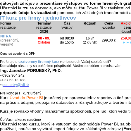
dátových zdrojov
a
prezentácie výstupov vo forme firemných gra
Účastníci kurzu sa dozvedia, ako môžu službu Power BI v závislosti od 
pripraviť údaje k vizualizácií
pomocou ich základných transformácii 
IT kurz pre firmy i jednotlivcov
Forma
Termíny
Čas
Rozsah
Cena
Akcio
realizácie
realizácie
výučby
€/osoba
cen
20
26
€/oso
NITRA
08 - 09.
od 08:30
16
vh
259,0
(
prezenčný,
299,00 €
O
któber
do 15:45
(2 x 8 vh)
►
►
verejný)
Ceny sú uvedené s DPH.
Preferujete
uzatvorený firemný kurz
v priestoroch Vašej spoločnosti?
Kontaktuje nás a my sa pokúsime prispôsobiť Vaším potrebám a predstavám:
Ing. Jaroslav PORUBSKÝ, PhD.
• 0902 904 242
• 037 63 13 188
•
porubsky@ivit.sk
Pre koho je IT kurz určený
Kurz
Úvod do Power BI
je určený pre spracovateľov reportov a tiež pr
na prácu s údajmi, prepájanie datasetov z rôznych zdrojov a tvorbu i
Kurz je rovnako vhodný manažmentu spoločnosti, pre ľudí ktorí vedú tím
Čo Vás na kurze naučíme
Účastníci tohto kurzu, ktorý je vstupom do technológie Power BI, sa o
používať, naučia sa vytvárať import údajov zo základných zdrojov (Exce