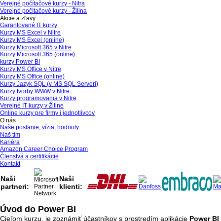
Verejné počítačové kurzy - Nitra
Verejné počítačové kurzy - Žilina
Akcie a zľavy
Garantované IT kurzy
Kurzy MS Excel v Nitre
Kurzy MS Excel (online)
Kurzy Microsoft 365 v Nitre
Kurzy Microsoft 365 (online)
kurzy Power BI
Kurzy MS Office v Nitre
Kurzy MS Office (online)
Kurzy Jazyk SQL (v MS SQL Serveri)
Kurzy tvorby WWW v Nitre
Kurzy programovania v Nitre
Verejné IT kurzy v Žiline
Online kurzy pre firmy i jednotlivcov
O nás
Naše poslanie, vízia, hodnoty
Náš tím
Kariéra
Amazon Career Choice Program
Členstvá a certifikácie
Kontakt
Naši
Naši
partneri:
klienti:
Úvod do Power BI
Cieľom kurzu, je zoznámiť účastníkov s prostredím aplikácie
Power BI