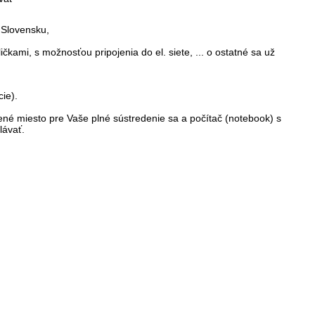
 Slovensku
,
kami, s možnosťou pripojenia do el. siete, ... o ostatné sa už
cie).
šené miesto pre Vaše plné sústredenie sa a počítač (notebook) s
elávať.