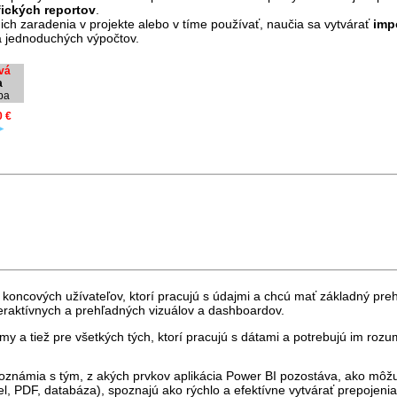
fických reportov
.
ich zaradenia v projekte alebo v tíme používať, naučia sa vytvárať
imp
a jednoduchých výpočtov.
vá
a
ba
0 €
►
e koncových užívateľov, ktorí pracujú s údajmi a chcú mať základný pre
nteraktívnych a prehľadných vizuálov a dashboardov.
y a tiež pre všetkých tých, ktorí pracujú s dátami a potrebujú im rozu
boznámia s tým, z akých prvkov aplikácia Power BI pozostáva, ako môžu 
l, PDF, databáza), spoznajú ako rýchlo a efektívne vytvárať prepojenia 