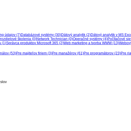
ing údajov (7)
Databázové systémy (30)
Dátový analytik (2)
Dátový analytik v MS Exce
 rozdielové školenia (0)
Network Technician (0)
Operačné systémy (4)
Počítačové sie
 (1)
Správca produktov Microsoft 365 (2)
Web marketing a tvorba WWW (13)
Webový 
onálov (53)
Pre majiteľov firiem (3)
Pre manažérov (61)
Pre programátorov (23)
Pre ri
 slov