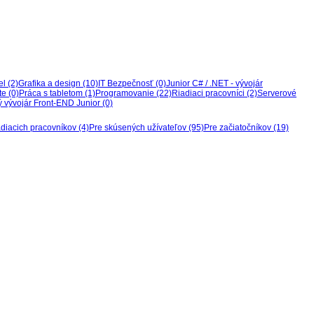
l (2)
Grafika a design (10)
IT Bezpečnosť (0)
Junior C# / .NET - vývojár
te (0)
Práca s tabletom (1)
Programovanie (22)
Riadiaci pracovníci (2)
Serverové
vývojár Front-END Junior (0)
adiacich pracovníkov (4)
Pre skúsených užívateľov (95)
Pre začiatočníkov (19)