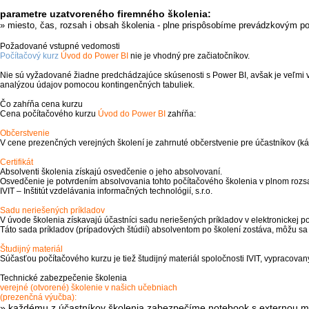
parametre uzatvoreného firemného školenia:
» miesto, čas, rozsah i obsah školenia - plne prispôsobíme prevádzkovým 
Požadované vstupné vedomosti
Počítačový kurz
Úvod do Power BI
nie je vhodný pre začiatočníkov.
Nie sú vyžadované žiadne predchádzajúce skúsenosti s Power BI, avšak je veľmi v
analýzou údajov pomocou kontingenčných tabuliek.
Čo zahŕňa cena kurzu
Cena počítačového kurzu
Úvod do Power BI
zahŕňa:
Občerstvenie
V cene prezenčných verejných školení je zahrnuté občerstvenie pre účastníkov (káv
Certifikát
Absolventi školenia získajú osvedčenie o jeho absolvovaní.
Osvedčenie je potvrdením absolvovania tohto počítačového školenia v plnom roz
IVIT – Inštitút vzdelávania informačných technológií, s.r.o.
Sadu neriešených príkladov
V úvode školenia získavajú účastníci sadu neriešených príkladov v elektronickej 
Táto sada príkladov (prípadových štúdií) absolventom po školení zostáva, môžu sa
Študijný materiál
Súčasťou počítačového kurzu je tiež študijný materiál spoločnosti IVIT, vypracova
Technické zabezpečenie školenia
verejné (otvorené) školenie v našich učebniach
(prezenčná výučba):
» každému z účastníkov školenia zabezpečíme
notebook s externou m