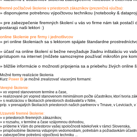
firemné počítačové školenie v priestoroch zákazníkov (prezenčná výučba):
» disponujeme
potrebnou výpočtovou technikou (notebooky & dataproj
» pre zabezpečenie firemných školení u vás vo firme nám tak postačí do
postarajú naši lektori :)
online školenie pre firmy i jednotlivcov
» pri online školeniach sa s lektorom spájate štandardne prostredníct
» účasť na online školení si bežne nevyžaduje žiadnu inštaláciu vo vaš
prístupom na internet (môžete samozrejme používať mikrofón pre komu
» bližšie informácie o možnosti pripojenia sa a priebehu živých online 
Možné formy realizácie školenia
Kurz
Power Bi
je možné zrealizovať viacerými formami:
Verejné školenie:
» vo vopred stanovenom termíne a čase,
» realizované pri vopred stanovenom minimálnom počte účastníkov, ktorí tvoria zák
» s realizáciou v školiacich priestoroch dodávateľa v Nitre,
príp. v prenajatých školiacich priestoroch našich partnerov v Trnave, v Leviciach, v T
Uzavreté firemné školenie:
» v priestoroch firemných zákazníkov,
» v rozsahu, v termíne a čase vzájomnou dohodou,
» prídeme k Vám do priestorov vašej spoločnosti kdekoľvek v rámci Slovenska,
» prispôsobíme školenia vstupným vedomostiam, potrebám a požiadavkám účastní
» zabezpečíme potrebnú výpočtovú techniku ...