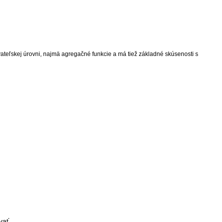
ateľskej úrovni, najmä agregačné funkcie a má tiež základné skúsenosti s
vať