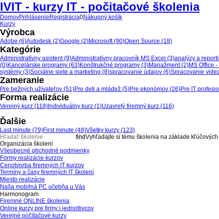
IVIT - kurzy IT - počitačové školenia
Domov
Prihlásenie
Registrácia
0
Nákupný košík
Kurzy
Výrobca
Adobe (6)
Autodesk (2)
Google (2)
Microsoft (90)
Open Source (18)
Kategórie
Administratívny asistent (9)
Administratívny pracovník MS Excel (3)
analýzy a report
(0)
Kancelárske programy (63)
Konštrukčné programy (3)
Manažment (2)
MS Office -
systémy (3)
Sociálne siete a marketing (8)
spracovanie údajov (6)
Spracovanie videa
Zameranie
Pre bežných užívateľov (51)
Pre deti a mládež (5)
Pre ekonómov (26)
Pre IT profesi
Forma realizácie
Verejný kurz (118)
Individuálny kurz (1)
Uzavretý firemný kurz (116)
Ďalšie
Last minute (79)
First minute (48)
Všetky kurzy (123)
Vyhľadajte si tému školenia na základe kľúčových
Organizácia školení
Všeobecné obchodné podmienky
Formy realizácie kurzov
Cenotvorba firemných IT kurzov
Termíny a časy firemných IT školení
Miesto realizácie
Naša mobilná PC učebňa u Vás
Harmonogram
Firemné ONLINE školenia
Online kurzy pre firmy i jednotlivcov
Verejné počítačové kurzy