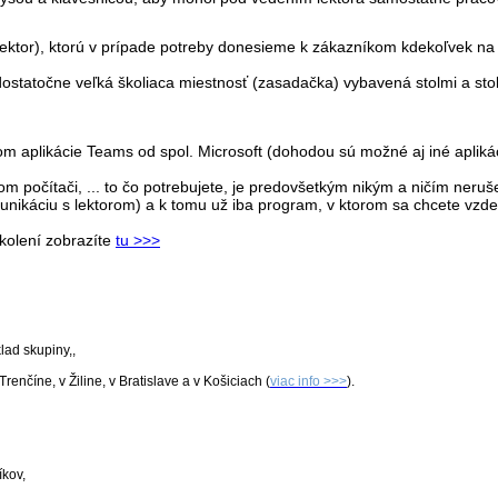
ektor), ktorú v prípade potreby donesieme k zákazníkom kdekoľvek na
statočne veľká školiaca miestnosť (zasadačka) vybavená stolmi a stolič
vom aplikácie Teams od spol. Microsoft (dohodou sú možné aj iné apliká
om počítači, ... to čo potrebujete, je predovšetkým nikým a ničím neru
nikáciu s lektorom) a k tomu už iba program, v ktorom sa chcete vzd
školení zobrazíte
tu >>>
lad skupiny,,
renčíne, v Žiline, v Bratislave a v Košiciach (
viac info >>>
).
kov,