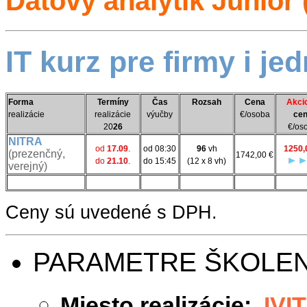
Dátový analytik Junior
IT kurz pre firmy i je
Forma
Termíny
Čas
Rozsah
Cena
Akci
realizácie
realizácie
výučby
€/osoba
ce
20
26
€/os
NITRA
od
17.09
.
od 08:30
96
vh
1250,
(
prezenčný,
1742,00 €
►
do
21.10
.
do 15:45
(12 x 8 vh)
verejný)
Ceny sú uvedené s DPH.
PARAMETRE ŠKOLEN
Miesto realizácie:
IVIT