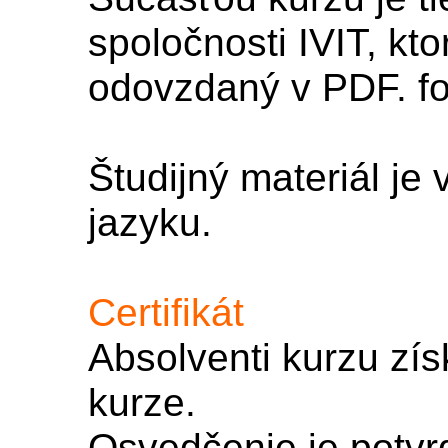
spoločnosti IVIT, kt
odovzdaný v PDF. f
Študijný materiál j
jazyku.
Certifikát
Absolventi kurzu zís
kurze.
Osvedčenie je potvr