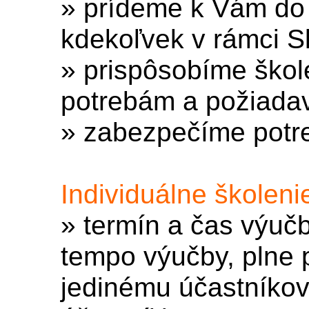
» prídeme k Vám do 
kdekoľvek v rámci S
» prispôsobíme ško
potrebám a požiada
» zabezpečíme potre
Individuálne školeni
» termín a čas výučb
tempo výučby, plne
jedinému účastníkovi 