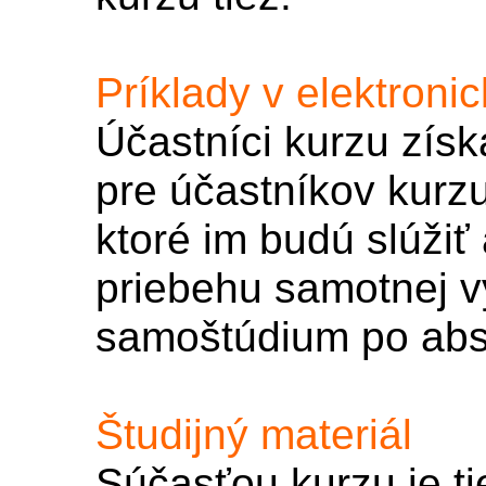
Príklady v elektroni
Účastníci kurzu získ
pre účastníkov kurzu
ktoré im budú slúžiť
priebehu samotnej vý
samoštúdium po abs
Študijný materiál
Súčasťou kurzu je ti