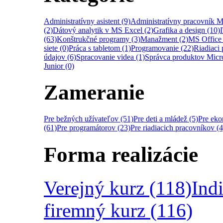
Administratívny asistent (9)
Administratívny pracovník M
(2)
Dátový analytik v MS Excel (2)
Grafika a design (10)
(63)
Konštrukčné programy (3)
Manažment (2)
MS Office 
siete (0)
Práca s tabletom (1)
Programovanie (22)
Riadiaci 
údajov (6)
Spracovanie videa (1)
Správca produktov Micro
Junior (0)
Zameranie
Pre bežných užívateľov (51)
Pre deti a mládež (5)
Pre ek
(61)
Pre programátorov (23)
Pre riadiacich pracovníkov (4
Forma realizácie
Verejný kurz (118)
Ind
firemný kurz (116)