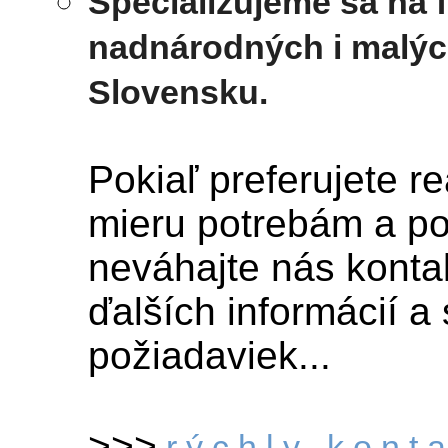
Špecializujeme sa na 
nadnárodných i malýc
Slovensku.
Pokiaľ preferujete re
mieru potrebám a po
neváhajte nás konta
ďalších informácií a
požiadaviek...
>>>
r ý c h l y k o n t a