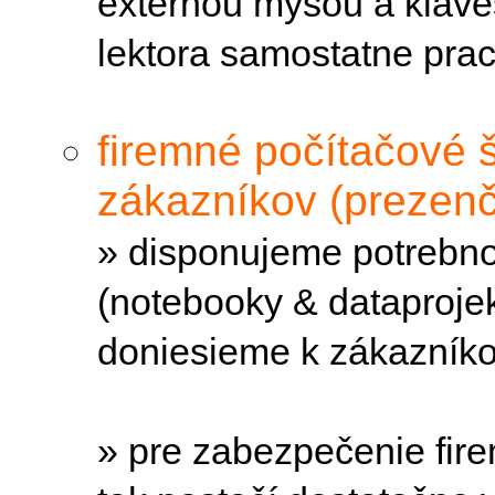
externou myšou a kláv
lektora samostatne pra
firemné počítačové š
zákazníkov (prezen
» disponujeme
potrebn
(notebooky & dataprojek
doniesieme k zákazník
» pre zabezpečenie fir