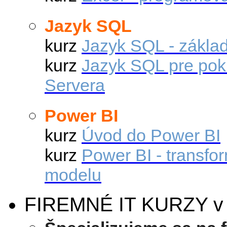
Jazyk SQL
kurz
Jazyk SQL - zákla
kurz
Jazyk SQL pre pok
Servera
Power BI
kurz
Úvod do Power BI
kurz
Power BI - transfo
modelu
FIREMNÉ IT KURZY v pr