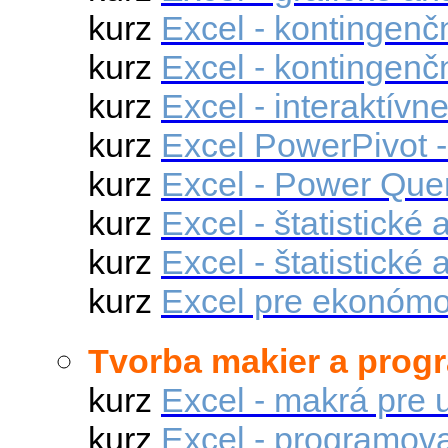
kurz
Excel - kontingenč
kurz
Excel - kontingenčn
kurz
Excel - interaktívn
kurz
Excel PowerPivot -
kurz
Excel - Power Que
kurz
Excel - štatistické
kurz
Excel -
štatistické 
kurz
Excel pre ekonómo
Tvorba makier a progr
kurz
Excel - makrá pre 
kurz
Excel - programov