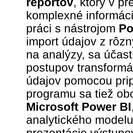
reportov
, ktorý v p
komplexné informáci
práci s nástrojom
Po
import údajov z rôzn
na analýzy, sa účas
postupov transformá
údajov pomocou pripo
programu sa tiež ob
Microsoft Power BI
analytického modelu
prezentácie výstupo