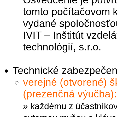
tomto počítačovom k
vydané spoločnosťo
IVIT – Inštitút vzde
technológií, s.r.o.
Technické zabezpečeni
verejné (otvorené) š
(prezenčná výučba)
» každému z účastníko