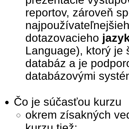
reportov, zároveň s
najpoužívateľnejšie
dotazovacieho
jazy
Language), ktorý je
databáz a je podpor
databázovými systé
Čo je súčasťou kurzu
okrem zísakných ved
kurzu tiež: