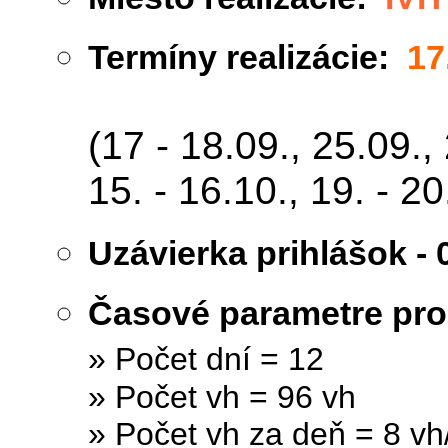
Termíny realizácie:
17
(17 - 18.09., 25.09., 
15. - 16.10., 19. - 20
Uzávierka prihlášok -
0
Časové parametre pr
» Počet dní = 12
» Počet vh = 96 vh
» Počet vh za deň = 8 vh