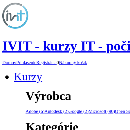
IVIT - kurzy IT - poč
Domov
Prihlásenie
Registrácia
0
Nákupný košík
Kurzy
Výrobca
Adobe (6)
Autodesk (2)
Google (2)
Microsoft (90)
Open So
Kategórie